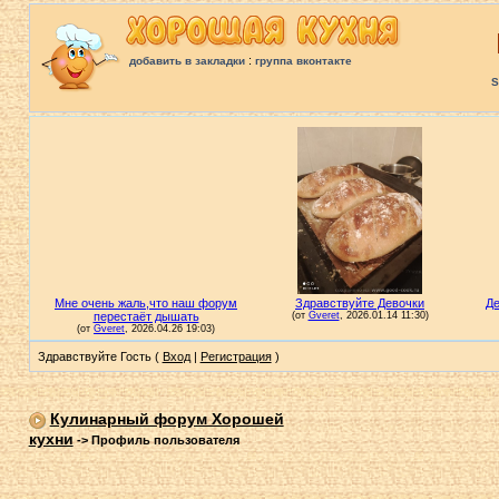
:
добавить в закладки
группа вконтакте
S
Здравствуйте Гость (
Вход
|
Регистрация
)
Кулинарный форум Хорошей
кухни
->
Профиль пользователя