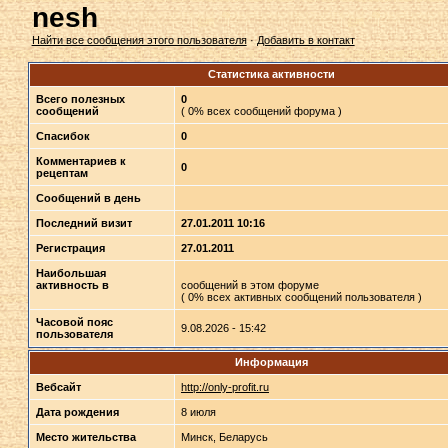
nesh
Найти все сообщения этого пользователя
·
Добавить в контакт
Статистика активности
Всего полезных
0
сообщений
( 0% всех сообщений форума )
Спасибок
0
Комментариев к
0
рецептам
Сообщений в день
Последний визит
27.01.2011 10:16
Регистрация
27.01.2011
Наибольшая
активность в
сообщений в этом форуме
( 0% всех активных сообщений пользователя )
Часовой пояс
9.08.2026 - 15:42
пользователя
Информация
Вебсайт
http://only-profit.ru
Дата рождения
8 июля
Место жительства
Минск, Беларусь