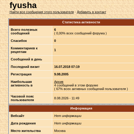
fyusha
Найти все сообщения этого пользователя
·
Добавить в контакт
Статистика активности
Всего полезных
6
сообщений
( 0,00% всех сообщений форума )
Спасибок
0
Комментариев к
1
рецептам
Сообщений в день
Последний визит
16.07.2018 07:19
Регистрация
9.08.2005
Наибольшая
Архив
активность в
4 сообщений в этом форуме
( 67% всех активных сообщений пользователя )
Часовой пояс
8.08.2026 - 11:49
пользователя
Информация
Вебсайт
Нет информации
Дата рождения
Нет информации
Место жительства
Москва