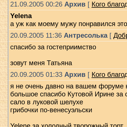
21.09.2005 00:26
Архив
[
Кого благод
Yelena
а уж как моему мужу понравился это
20.09.2005 11:36
Антресолька
[
Доб
спасибо за гостеприимство
зовут меня Татьяна
20.09.2005 01:33
Архив
[
Кого благод
я не очень давно на вашем форуме 
большое спасибо Кутовой Ирине за 
сало в луковой шелухе
грибочки по-венесуэльски
Yelene за холодный творожный торт