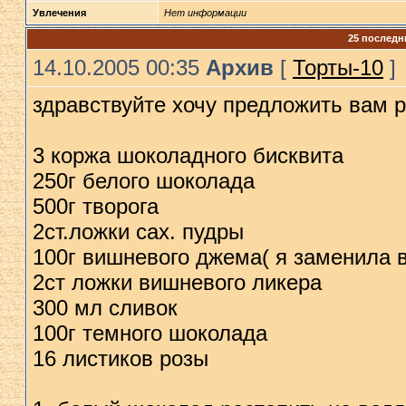
Увлечения
Нет информации
25 последн
14.10.2005 00:35
Архив
[
Торты-10
]
здравствуйте хочу предложить вам 
3 коржа шоколадного бисквита
250г белого шоколада
500г творога
2ст.ложки сах. пудры
100г вишневого джема( я заменила 
2ст ложки вишневого ликера
300 мл сливок
100г темного шоколада
16 листиков розы