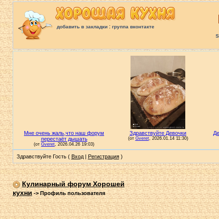
:
добавить в закладки
группа вконтакте
S
Здравствуйте Гость (
Вход
|
Регистрация
)
Кулинарный форум Хорошей
кухни
->
Профиль пользователя