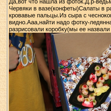
Да,вот что нашла из фоток.Д.р-ведьм
Червяки в вазе(конфеты)Салаты в р
кровавые пальцы.Из сыра с чесноко
видно.Ааа,найти надо фотку-ледянн
разрисовали коробку(мы ее назвал