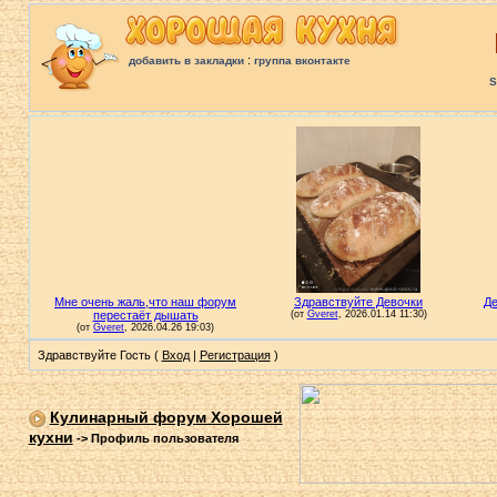
:
добавить в закладки
группа вконтакте
S
Здравствуйте Гость (
Вход
|
Регистрация
)
Кулинарный форум Хорошей
кухни
->
Профиль пользователя