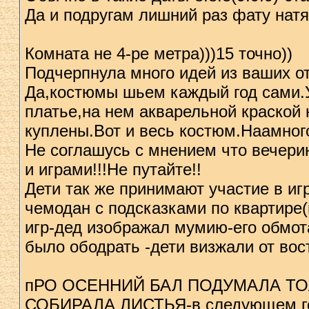
Да и подругам лишний раз фату натя
Комната не 4-ре метра)))15 точно))
Подчерпнула много идей из ваших от
Да,костюмы шьем каждый год сами.У
платье,на нем акварельной краской
куплены.Вот и весь костюм.Наамного
Не соглашусь с мнением что вечери
и играми!!!Не путайте!!
Дети так же принимают участие в и
чемодан с подсказками по квартире(
игр-дед изображал мумию-его обмота
было ободрать -дети визжали от вос
пРО ОСЕННИЙ БАЛ ПОДУМАЛА ТО
СОБИРАЛА ЛИСТЬЯ-в следующем год