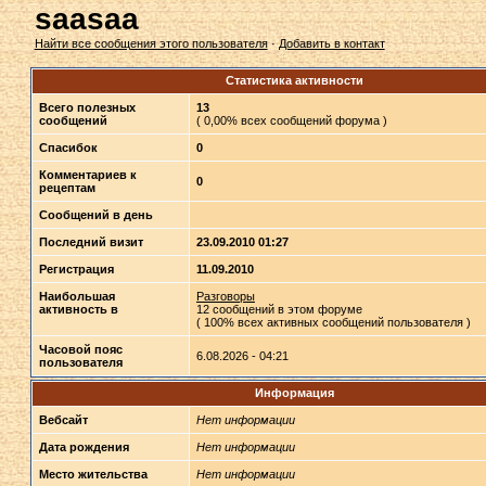
saasaa
Найти все сообщения этого пользователя
·
Добавить в контакт
Статистика активности
Всего полезных
13
сообщений
( 0,00% всех сообщений форума )
Спасибок
0
Комментариев к
0
рецептам
Сообщений в день
Последний визит
23.09.2010 01:27
Регистрация
11.09.2010
Наибольшая
Разговоры
активность в
12 сообщений в этом форуме
( 100% всех активных сообщений пользователя )
Часовой пояс
6.08.2026 - 04:21
пользователя
Информация
Вебсайт
Нет информации
Дата рождения
Нет информации
Место жительства
Нет информации