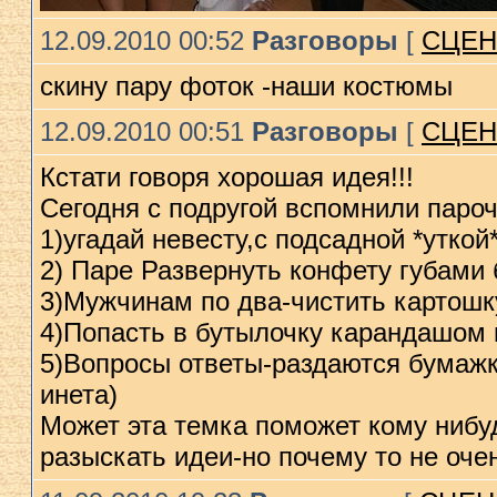
12.09.2010 00:52
Разговоры
[
СЦЕН
скину пару фоток -наши костюмы
12.09.2010 00:51
Разговоры
[
СЦЕН
Кстати говоря хорошая идея!!!
Сегодня с подругой вспомнили пароч
1)угадай невесту,с подсадной *уткой
2) Паре Развернуть конфету губами 
3)Мужчинам по два-чистить картошку
4)Попасть в бутылочку карандашом 
5)Вопросы ответы-раздаются бумажки
инета)
Может эта темка поможет кому нибуд
разыскать идеи-но почему то не оче