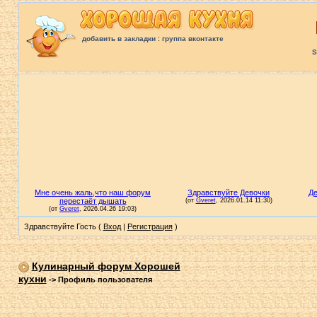
:
добавить в закладки
группа вконтакте
S
Здравствуйте Гость (
Вход
|
Регистрация
)
Кулинарный форум Хорошей
кухни
->
Профиль пользователя