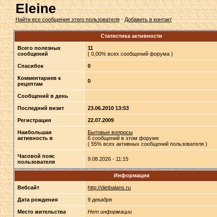
Eleine
Найти все сообщения этого пользователя
·
Добавить в контакт
Статистика активности
Всего полезных
11
сообщений
( 0,00% всех сообщений форума )
Спасибок
0
Комментариев к
0
рецептам
Сообщений в день
Последний визит
23.06.2010 13:53
Регистрация
22.07.2009
Наибольшая
Бытовые вопросы
активность в
6 сообщений в этом форуме
( 55% всех активных сообщений пользователя )
Часовой пояс
9.08.2026 - 11:15
пользователя
Информация
Вебсайт
http://dietbalans.ru
Дата рождения
9 декабря
Место жительства
Нет информации