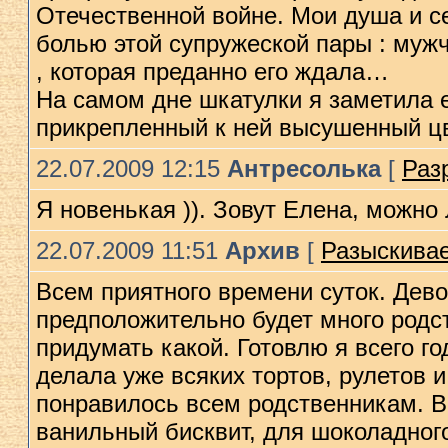
Отечественной войне. Мои душа и с
болью этой супружеской пары : муж
, которая преданно его ждала…
На самом дне шкатулки я заметила 
прикрепленный к ней высушенный цв
22.07.2009 12:15
Антресолька
[
Раз
Я новенькая )). Зовут Елена, можно 
22.07.2009 11:51
Архив
[
Разыскивае
Всем приятного времени суток. Девоч
предположительно будет много родств
придумать какой. Готовлю я всего го
делала уже всяких тортов, рулетов и
понравилось всем родственникам. В
ванильный бисквит, для шоколадног