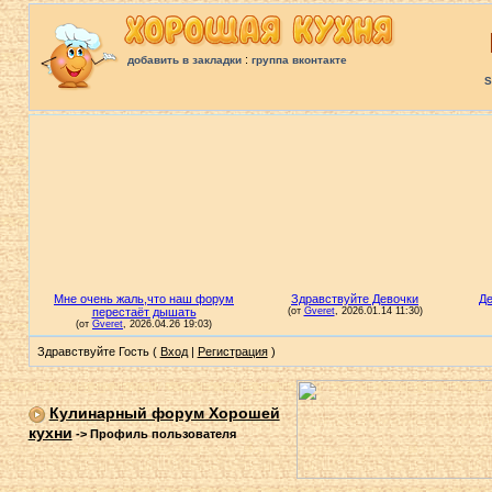
:
добавить в закладки
группа вконтакте
S
Здравствуйте Гость (
Вход
|
Регистрация
)
Кулинарный форум Хорошей
кухни
->
Профиль пользователя