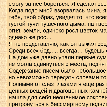
смогу за нее бороться. Я сделал вс
Когда подо мной взорвалась мина, я
тебя, твой образ, увидел то, что вс
густой тучи пушечного дыма, на твер
огня, земли, одиноко росл цветок 
однако же рос…
Я не представляю, как он выжил сред
Среди всех бед.. .. всегда… будешь
На дом уже давно упали первые суме
не могла сдвинуться с места, поднят
Содержание писем было небольшое п
но невозможно передать словами то 
Полными от слез глазами я еще раз 
ценных вещей и драгоценных камней,
нашла для себя неоценимое сокрови
притронуться к бессмертному подвиг