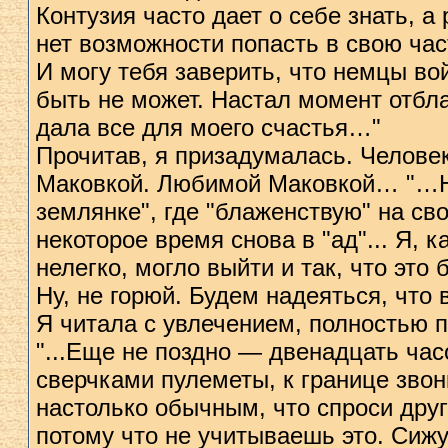
Контузия часто дает о себе знать, а
нет возможности попасть в свою ча
И могу тебя заверить, что немцы во
быть не может. Настал момент отбла
дала все для моего счастья…"
Прочитав, я призадумалась. Челове
Маковкой. Любимой Маковкой… "…Ну 
землянке", где "блаженствую" на св
некоторое время снова в "ад"... Я, 
нелегко, могло выйти и так, что это
Ну, не горюй. Будем надеяться, что 
Я читала с увлечением, полностью 
"...Еще не поздно — двенадцать час
сверчками пулеметы, к границе звон
настолько обычным, что спроси друго
потому что не учитываешь это. Сижу