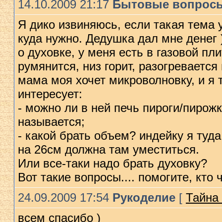
14.10.2009 21:17
Бытовые вопрос
Я дико извиняюсь, если такая тема у
куда нужно. Дедушка дал мне денег )
о духовке, у меня есть в газовой пли
румянится, низ горит, разогревается
мама моя хочет микроволновку, и я т
интересует:
- можно ли в ней печь пироги/пирожк
называется;
- какой брать объем? индейку я туд
на 26см должна там уместиться.
Или все-таки надо брать духовку?
Вот такие вопросы.... помогите, кто 
24.09.2009 17:54
Рукоделие
[
Тайна
всем спасибо )