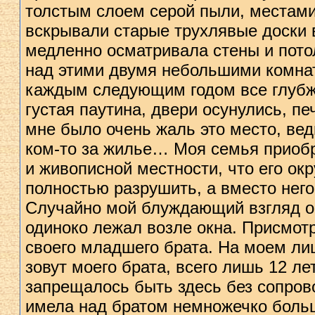
толстым слоем серой пыли, местами
вскрывали старые трухлявые доски в
медленно осматривала стены и пото
над этими двумя небольшими комнат
каждым следующим годом все глубже
густая паутина, двери осунулись, п
мне было очень жаль это место, вед
ком-то за жилье… Моя семья приобре
и живописной местности, что его ок
полностью разрушить, а вместо него
Случайно мой блуждающий взгляд ос
одиноко лежал возле окна. Присмот
своего младшего брата. На моем лиц
зовут моего брата, всего лишь 12 ле
запрещалось быть здесь без сопров
имела над братом немножечко больш