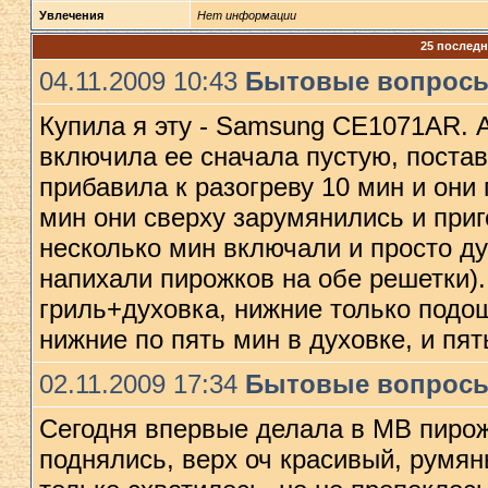
Увлечения
Нет информации
25 последн
04.11.2009 10:43
Бытовые вопрос
Купила я эту - Samsung CE1071AR. А 
включила ее сначала пустую, постави
прибавила к разогреву 10 мин и они 
мин они сверху зарумянились и приго
несколько мин включали и просто ду
напихали пирожков на обе решетки). 
гриль+духовка, нижние только подо
нижние по пять мин в духовке, и пя
02.11.2009 17:34
Бытовые вопрос
Сегодня впервые делала в МВ пирожк
поднялись, верх оч красивый, румян