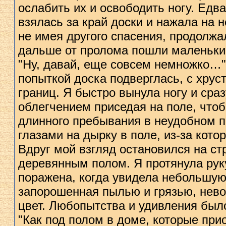
ослабить их и освободить ногу. Едв
взялась за край доски и нажала на 
не имея другого спасения, продолжал
дальше от пролома пошли маленьки
"Ну, давай, еще совсем немножко…"
попыткой доска подверглась, с хрус
границ. Я быстро вынула ногу и сраз
облегчением приседая на поле, чтобы
длинного пребывания в неудобном п
глазами на дырку в поле, из-за кото
Вдруг мой взгляд остановился на с
деревянным полом. Я протянула руку
поражена, когда увидела небольшу
запорошенная пылью и грязью, нево
цвет. Любопытства и удивления был
"Как под полом в доме, которые прио