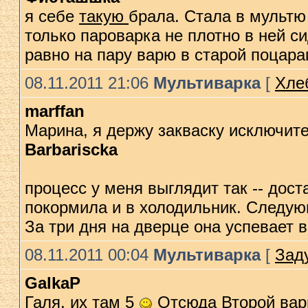
я себе
такую
брала. Стала в мульт
только пароварка не плотно в ней си
равно на пару варю в старой поцар
08.11.2011 21:06
Мультиварка
[
Хлеб
marffan
Марина, я держу закваску исключите
Barbariscka
процесс у меня выглядит так -- дост
покормила и в холодильник. Следующ
За три дня на дверце она успевает в
08.11.2011 00:04
Мультиварка
[
Зад
GalkaP
Галя, их там 5
Отсюда
Второй вар