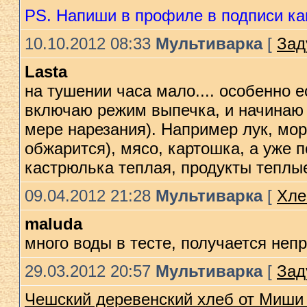
PS. Напиши в профиле в подписи как
10.10.2012 08:33
Мультиварка
[
Зад
Lasta
на тушении часа мало.... особенно е
включаю режим выпечка, и начинаю 
мере нарезания). Например лук, мор
обжарится), мясо, картошка, а уже 
кастрюлька теплая, продукты теплые
09.04.2012 21:28
Мультиварка
[
Хле
maluda
много воды в тесте, получается неп
29.03.2012 20:57
Мультиварка
[
Зад
Чешский деревенский хлеб от Миши 