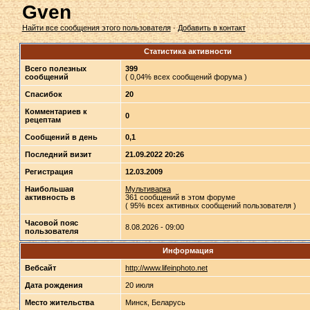
Gven
Найти все сообщения этого пользователя
·
Добавить в контакт
Статистика активности
Всего полезных
399
сообщений
( 0,04% всех сообщений форума )
Спасибок
20
Комментариев к
0
рецептам
Сообщений в день
0,1
Последний визит
21.09.2022 20:26
Регистрация
12.03.2009
Наибольшая
Мультиварка
активность в
361 сообщений в этом форуме
( 95% всех активных сообщений пользователя )
Часовой пояс
8.08.2026 - 09:00
пользователя
Информация
Вебсайт
http://www.lifeinphoto.net
Дата рождения
20 июля
Место жительства
Минск, Беларусь