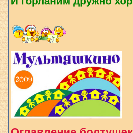
И горланим дружно хоро
Оглавление болтушек