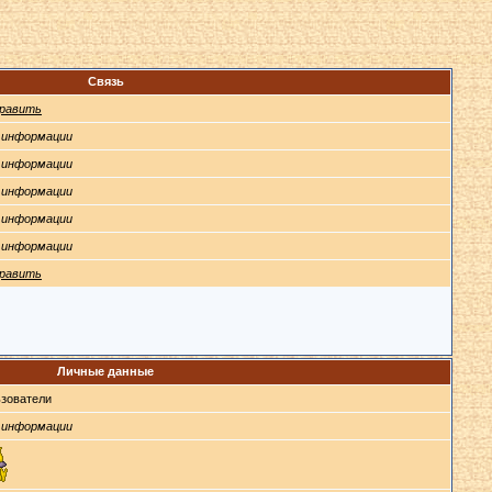
Связь
равить
 информации
 информации
 информации
 информации
 информации
равить
Личные данные
зователи
 информации