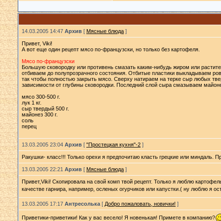
14.03.2005 14:47
Архив
[
Мясные блюда
]
Привет, Viki!
А вот еще один рецепт мясо по-французски, но только без картофеля.
Мясо по-французски
Большую сковородку или противень смазать каким-нибудь жиром или растите
отбиваем до полупрозрачного состояния. Отбитые пластики выкладываем ров
так чтобы полностью закрыть мясо. Сверху натираем на терке сыр любых твер
зависимости от глубины сковородки. Последний слой сыра смазываем майоне
мясо 300-500 г.
лук 1 кг.
сыр твердый 500 г.
майонез 300 г.
соль
перец
13.03.2005 23:04
Архив
[
"Простецкая кухня"-2
]
Ракушки- класс!!! Только орехи я предпочитаю класть грецкие или миндаль. П
13.03.2005 22:21
Архив
[
Мясные блюда
]
Привет,Viki! Скопировала на свой комп твой рецепт. Только я люблю картофе
качестве гарнира, например, осленых огурчиков или капустки.( ну люблю я ос
13.03.2005 17:17
Антресолька
[
Добро пожаловать, новички!
]
Приветики-приветики! Как у вас весело! Я новенькая! Примете в компанию?