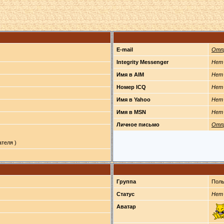
E-mail
Отп
Integrity Messenger
Нет
Имя в AIM
Нет
Номер ICQ
Нет
Имя в Yahoo
Нет
Имя в MSN
Нет
Личное письмо
Отп
теля )
Группа
Поль
Статус
Нет
Аватар