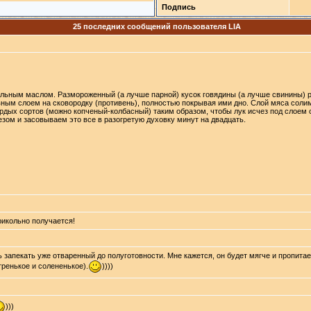
Подпись
25 последних сообщений пользователя LIA
льным маслом. Размороженный (а лучше парной) кусок говядины (а лучше свинины) ра
ным слоем на сковородку (противень), полностью покрывая ими дно. Слой мяса соли
дых сортов (можно копченый-колбасный) таким образом, чтобы лук исчез под слоем сы
зом и засовываем это все в разогретую духовку минут на двадцать.
рикольно получается!
ль запекать уже отваренный до полуготовности. Мне кажется, он будет мягче и пропит
тренькое и солененькое).
))))
)))