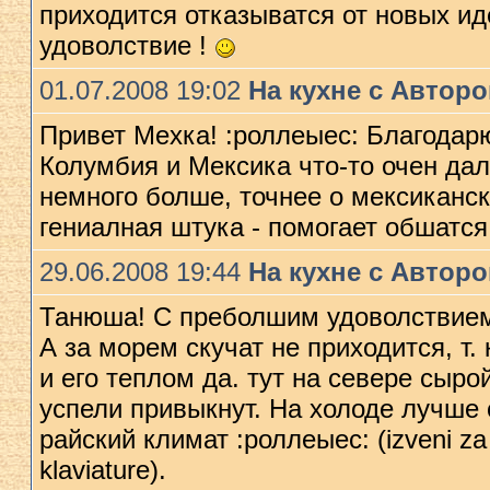
приxодится отказыватся от новыx ид
удоволствие !
01.07.2008 19:02
На кухне с Автор
Привет Меxка! :роллеыес: Благода
Колумбия и Мексика что-то очен дал
немного болше, точнее о мексиканск
гениалная штука - помогает обшатся
29.06.2008 19:44
На кухне с Автор
Танюша! С преболшим удоволствием
А за морем скучат не приxодится, т.
и его теплом да. тут на севере сыр
успели привыкнут. На xолоде лучше 
райский климат :роллеыес: (izveni za 
klaviature).