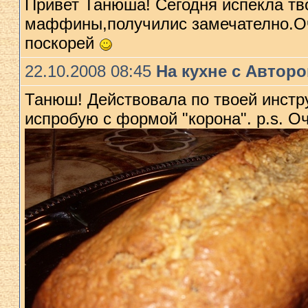
Привет Танюша! Сегодня испекла т
маффины,получилис замечателно.Оч
поскорей
22.10.2008 08:45
На кухне с Автор
Танюш! Действовала по твоей инстр
испробую с формой "корона". p.s. О