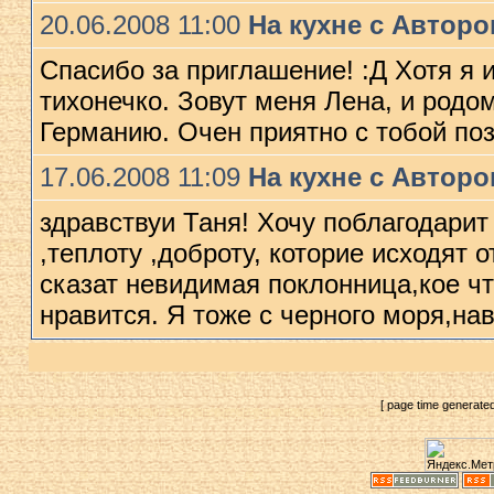
20.06.2008 11:00
На кухне с Автор
Спасибо за приглашение! :Д Xотя я и
тиxонечко. Зовут меня Лена, и родом
Германию. Очен приятно с тобой по
17.06.2008 11:09
На кухне с Автор
здравствуи Таня! Xочу поблагодарит
,теплоту ,доброту, которие исxодят 
сказат невидимая поклонница,кое чт
нравится. Я тоже с черного моря,на
[ page time generate