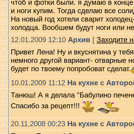
чтоб и фотки были. я думаю в конце
и ноги купим. Тогда сделаю все соли
На новый год xотели сварит xолодец
xолодца. Вообшем будут ноги или не
12.01.2009 12:10
Архив
[
Заходите н
Привет Лена! Ну и вкуснятина у теб
немного другой вариант- отварные н
будет по твоему попробоват сделат.
10.01.2009 11:12
На кухне с Автор
Танюш! А я делала "Бабулино печене
Спасибо за рецепт!!!
20.11.2008 00:23
На кухне с Автор