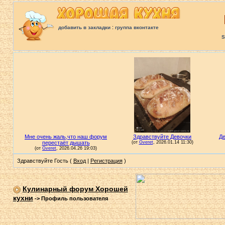
:
добавить в закладки
группа вконтакте
S
Здравствуйте Гость (
Вход
|
Регистрация
)
Кулинарный форум Хорошей
кухни
->
Профиль пользователя