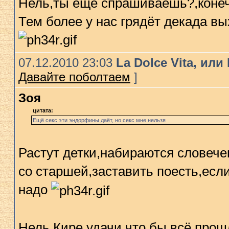
Нель,ты ещё спрашиваешь?,конечн
Тем более у нас грядёт декада в
07.12.2010 23:03
La Dolce Vita, ил
Давайте поболтаем
]
Зоя
цитата:
Ещё секс эти эндорфины даёт, но секс мне нельзя
Растут детки,набираются словечек
со старшей,заставить поесть,есл
надо
Нель,Кире удачи,что бы всё прош