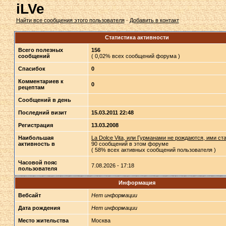
iLVe
Найти все сообщения этого пользователя
·
Добавить в контакт
Статистика активности
Всего полезных
156
сообщений
( 0,02% всех сообщений форума )
Спасибок
0
Комментариев к
0
рецептам
Сообщений в день
Последний визит
15.03.2011 22:48
Регистрация
13.03.2008
Наибольшая
La Dolce Vita, или Гурманами не рождаются, ими ст
активность в
90 сообщений в этом форуме
( 58% всех активных сообщений пользователя )
Часовой пояс
7.08.2026 - 17:18
пользователя
Информация
Вебсайт
Нет информации
Дата рождения
Нет информации
Место жительства
Москва