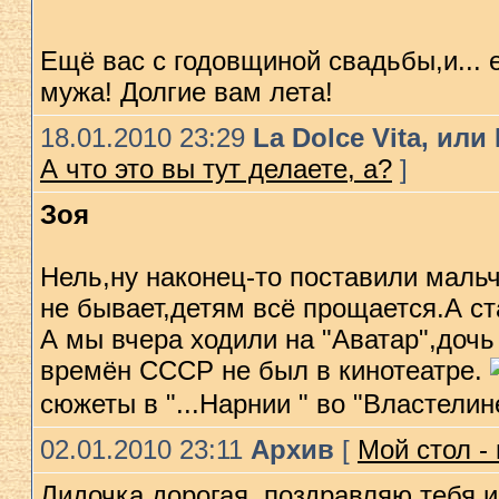
Ещё вас с годовщиной свадьбы,и...
мужа! Долгие вам лета!
18.01.2010 23:29
La Dolce Vita, ил
А что это вы тут делаете, а?
]
Зоя
Нель,ну наконец-то поставили маль
не бывает,детям всё прощается.А ст
А мы вчера ходили на "Аватар",дочь
времён СССР не был в кинотеатре.
сюжеты в "...Нарнии " во "Властелин
02.01.2010 23:11
Архив
[
Мой стол -
Лидочка дорогая ,поздравляю тебя 