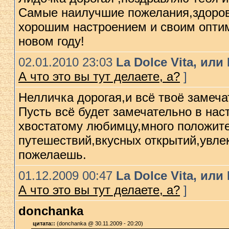
Самые наилучшие пожелания,здоров
хорошим настроением и своим оптим
новом году!
02.01.2010 23:03
La Dolce Vita, ил
А что это вы тут делаете, а?
]
Нелличка дорогая,и всё твоё заме
Пусть всё будет замечательно в на
хвостатому любимцу,много положит
путешествий,вкусных открытий,увлека
пожелаешь.
01.12.2009 00:47
La Dolce Vita, ил
А что это вы тут делаете, а?
]
donchanka
цитата::
(donchanka @ 30.11.2009 - 20:20)