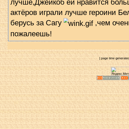
лучше,Джейкоб ей нравится больш
актёров играли лучше героини Бе
берусь за Сагу
,чем очен
пожалеешь!
[ page time generate