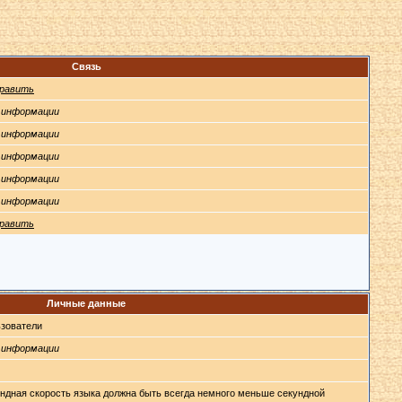
Связь
равить
 информации
 информации
 информации
 информации
 информации
равить
Личные данные
зователи
 информации
ндная скорость языка должна быть всегда немного меньше секундной