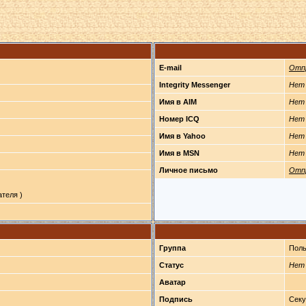
E-mail
Отп
Integrity Messenger
Нет
Имя в AIM
Нет
Номер ICQ
Нет
Имя в Yahoo
Нет
Имя в MSN
Нет
Личное письмо
Отп
теля )
Группа
Поль
Статус
Нет
Аватар
Подпись
Секу