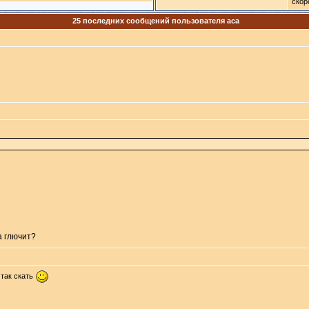
скор
25 последних сообщений пользователя aca
а глючит?
 так скать