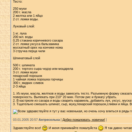
Тесто:
250 муки
200 г. масла
2 желтка или 1 яйцо
2 ст. ложки воды.
Луковый слой:
1 кг. лука
200 мл. воды
0,25 стакана коричневого сахара
2 ст. ложки уксуса бальзамика
мускатный орех на кончике ножа
3 стручка перца чили
Шпинатовый слой
500 г. шпината
200 г. тертого сыра чедэр или моцарела
3 ст. ложки муки
пекарский порошок
1 чайная ложка порошка горчицы
300 г. жидких сливок
2-3 яйца
1. Из муки, масла, желтков и воды замесить тесто. Разъемную форму смазат
поверхность. Выпекать при 210° 20 мин. Потом рис и бумагу убрать.
2. В кастрюле из сахара и воды сварить карамель, добавить лук, уксус, мус
3. Тщательно смешать шпинат, сыр, муку,пекарский порошок,сливки и яйца. В
03.01.2005 20:57
Антресолька
[
Добро пожаловать, новички!
]
Здравствуйте все!
И меня принимайте пожалуйста
Я так давно читаю