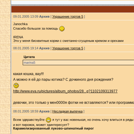
09.01.2005 13:09
Архив
[
Украшение тортов 5
]
Janochka
Спасибо большое за помощь
IRENA
Это у меня бисквитные коржи с сметанно-сгущеным кремом и орехами
08.01.2005 19:14
Архив
[
Украшение тортов 5
]
Цитата
marina5
какая кошка, вау!!!
А можно я ей до пары котика? С дочкиного дня рождения?
http://www.eva.ru/pictures/album_photos/28...g?1102109313977
девочки, это только у мен0000я фотки не вставляются? или программ
08.01.2005 18:59
Архив
[
Несладкая выпечка
]
Всем здвравствуйте
я тут у вас новенькая, но очень хочу влиться в ряды
и вот пирожок, может заинтересует?
Карамелизированный луково-шпинатный пирог