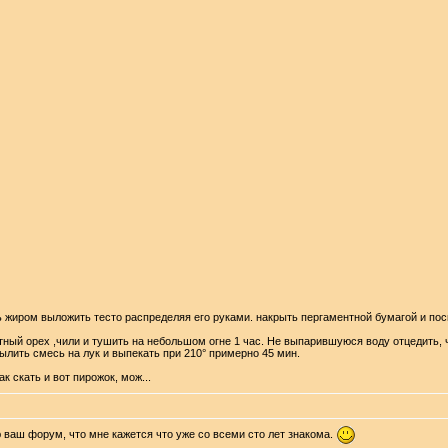
ь жиром выложить тесто распределяя его руками. накрыть пергаментной бумагой и по
катный орех ,чили и тушить на небольшом огне 1 час. Не выпарившуюся воду отцедить
ылить смесь на лук и выпекать при 210° примерно 45 мин.
 ваш форум, что мне кажется что уже со всеми сто лет знакома.