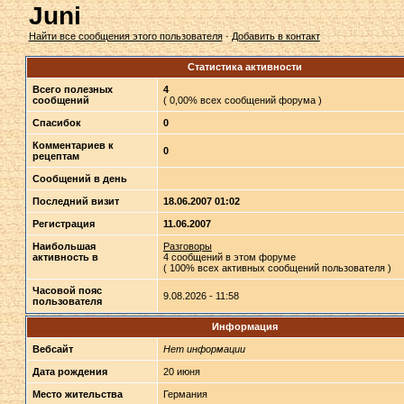
Juni
Найти все сообщения этого пользователя
·
Добавить в контакт
Статистика активности
Всего полезных
4
сообщений
( 0,00% всех сообщений форума )
Спасибок
0
Комментариев к
0
рецептам
Сообщений в день
Последний визит
18.06.2007 01:02
Регистрация
11.06.2007
Наибольшая
Разговоры
активность в
4 сообщений в этом форуме
( 100% всех активных сообщений пользователя )
Часовой пояс
9.08.2026 - 11:58
пользователя
Информация
Вебсайт
Нет информации
Дата рождения
20 июня
Место жительства
Германия