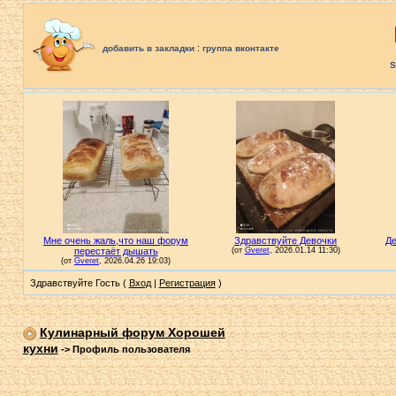
:
добавить в закладки
группа вконтакте
S
Здравствуйте Гость (
Вход
|
Регистрация
)
Кулинарный форум Хорошей
кухни
->
Профиль пользователя