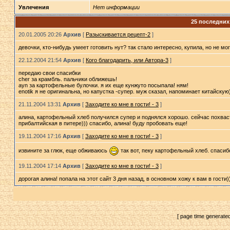
Увлечения
Нет информации
25 последни
20.01.2005 20:26
Архив
[
Разыскивается рецепт-2
]
девочки, кто-нибудь умеет готовить нут? так стало интересно, купила, но не мо
22.12.2004 21:54
Архив
[
Кого благодарить, или Автора-3
]
передаю свои спасибки
cher за крамбль. пальчики оближешь!
ayn за картофельные булочки. я их еще кунжуто посыпала! ням!
enotik я не оригинальна, но капустка -супер. муж сказал, напоминает китайскую))
21.11.2004 13:31
Архив
[
Заходите ко мне в гости! - 3
]
алина, картофельный хлеб получился супер и поднялся хорошо. сейчас похваст
прибалтийская в питере))) спасибо, алина! буду пробовать еще!
19.11.2004 17:16
Архив
[
Заходите ко мне в гости! - 3
]
извините за глюк, еще обживаюсь
так вот, пеку картофельный хлеб. спасиб
19.11.2004 17:14
Архив
[
Заходите ко мне в гости! - 3
]
дорогая алина! попала на этот сайт 3 дня назад, в основном хожу к вам в гости
[ page time generate