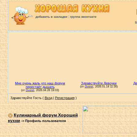
:
добавить в закладки
группа вконтакте
S
Здравствуйте Гость (
Вход
|
Регистрация
)
Кулинарный форум Хорошей
кухни
->
Профиль пользователя