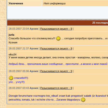
Увлечения
Нет информации
25 последн
28.03.2007 23:04
Архив
[
Разыскивается рецепт - 9
]
jurla
Спасибо большое что откликнулись!!!
... сегодня попробую приготовить... и
Ксения
28.03.2007 21:37
Архив
[
Разыскивается рецепт - 9
]
elka34
У меня мама детям иногда делает, она очень простая - макароны, молоко, саха
добрый день... прочитала ваше сообщение... простите...а можно и мне тако
28.03.2007 05:06
Архив
[
Разыскивается рецепт - 9
]
спасибо!!!!)
упс... учту!!!)
28.03.2007 03:43
Архив
[
Разыскивается рецепт - 9
]
Dorogie forumchane vozmogno kto_nibud' znaet kak pregotovit' salatik (iz livanskoi'
petrushka, tomatu, luk i echshe cho-to... Zaranee blagodaryu