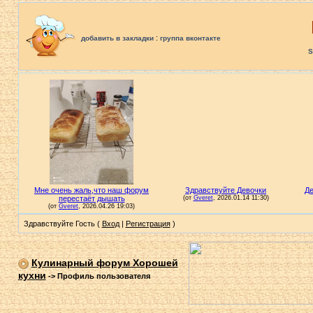
:
добавить в закладки
группа вконтакте
S
Здравствуйте Гость (
Вход
|
Регистрация
)
Кулинарный форум Хорошей
кухни
->
Профиль пользователя