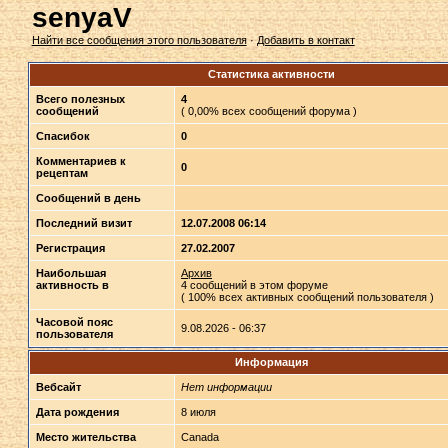
senyaV
Найти все сообщения этого пользователя
·
Добавить в контакт
Статистика активности
Всего полезных
4
сообщений
( 0,00% всех сообщений форума )
Спасибок
0
Комментариев к
0
рецептам
Сообщений в день
Последний визит
12.07.2008 06:14
Регистрация
27.02.2007
Наибольшая
Архив
активность в
4 сообщений в этом форуме
( 100% всех активных сообщений пользователя )
Часовой пояс
9.08.2026 - 06:37
пользователя
Информация
Вебсайт
Нет информации
Дата рождения
8 июля
Место жительства
Canada