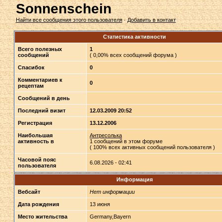
Sonnenschein
Найти все сообщения этого пользователя
·
Добавить в контакт
Статистика активности
Всего полезных
1
сообщений
( 0,00% всех сообщений форума )
Спасибок
0
Комментариев к
0
рецептам
Сообщений в день
Последний визит
12.03.2009 20:52
Регистрация
13.12.2006
Наибольшая
Антресолька
активность в
1 сообщений в этом форуме
( 100% всех активных сообщений пользователя )
Часовой пояс
6.08.2026 - 02:41
пользователя
Информация
Вебсайт
Нет информации
Дата рождения
13 июня
Место жительства
Germany,Bayern