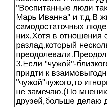
"Воспитанные люди так
Марь Иванна" и т.д.В ж
самодостаточных люде
них.Хотя в отношения 
разлад,который нескол
преодолевали.Преодол
3.Если "чужой"-близко
придти к взаимовыгодн
"чужой"чужого,то игно
не замечаю.(По мнению
друзей,больше делаю д