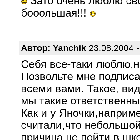
Зато очень люблю св
бооольшая!!!
Автор: Yanchik
23.08.2004 -
Себя все-таки люблю,но
Позвольте мне подпис
всеми вами. Такое, ви
мы такие ответственные
Как и у Яночки,наприм
считали,что небольшой
причина не пойти в шко