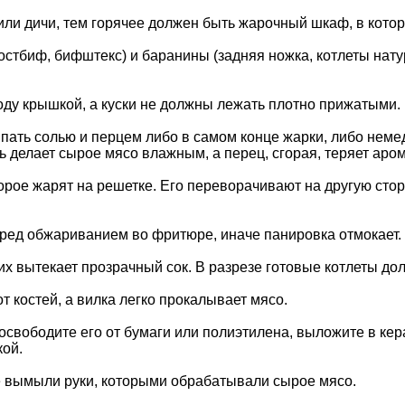
или дичи, тем горячее должен быть жарочный шкаф, в кото
остбиф, бифштекс) и баранины (задняя ножка, котлеты нату
оду крышкой, а куски не должны лежать плотно прижатыми.
сыпать солью и перцем либо в самом конце жарки, либо нем
ь делает сырое мясо влажным, а перец, сгорая, теряет аром
орое жарят на решетке. Его переворачивают на другую сторо
ред обжариванием во фритюре, иначе панировка отмокает.
их вытекает прозрачный сок. В разрезе готовые котлеты до
т костей, а вилка легко прокалывает мясо.
 освободите его от бумаги или полиэтилена, выложите в к
ой.
не вымыли руки, которыми обрабатывали сырое мясо.