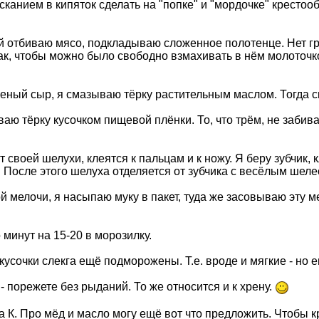
сканием в кипяток сделать на "попке" и "мордочке" кресто
ой отбиваю мясо, подкладываю сложенное полотенце. Нет гр
так, чтобы можно было свободно взмахивать в нём молоточк
еный сыр, я смазываю тёрку растительным маслом. Тогда сы
ю тёрку кусочком пищевой плёнки. То, что трём, не забива
 своей шелухи, клеятся к пальцам и к ножу. Я беру зубчик, 
После этого шелуха отделяется от зубчика с весёлым шеле
й мелочи, я насыпаю муку в пакет, туда же засовываю эту м
 минут на 15-20 в морозилку.
кусочки слекга ещё подморожены. Т.е. вроде и мягкие - но 
- порежете без рыданий. То же относится и к хрену.
 К. Про мёд и масло могу ещё вот что предложить. Чтобы 