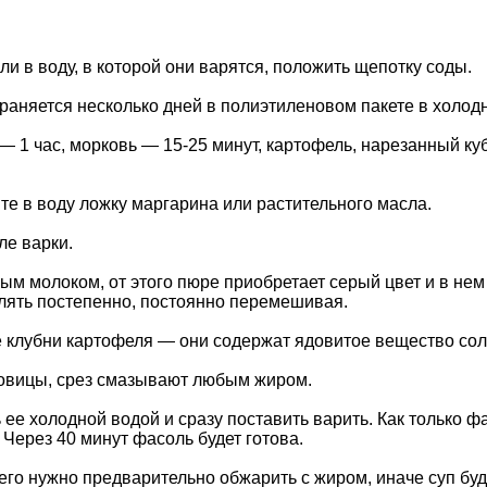
и в воду, в которой они варятся, положить щепотку соды.
раняется несколько дней в полиэтиленовом пакете в холод
— 1 час, морковь — 15-25 минут, картофель, нарезанный ку
те в воду ложку маргарина или растительного масла.
ле варки.
ым молоком, от этого пюре приобретает серый цвет и в нем
влять постепенно, постоянно перемешивая.
е клубни картофеля — они содержат ядовитое вещество сол
овицы, срез смазывают любым жиром.
ее холодной водой и сразу поставить варить. Как только ф
 Через 40 минут фасоль будет готова.
его нужно предварительно обжарить с жиром, иначе суп буде