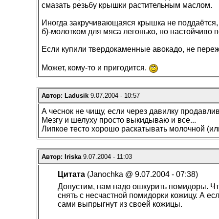
смазать резьбу крышки растительным маслом.
Иногда закручивающаяся крышка не поддаётся, х
б)-молотком для мяса легонько, но настойчиво п
Если купили твердокаменные авокадо, не пережи
Может, кому-то и пригодится.
Автор: Ladusik
9.07.2004 - 10:57
А чеснок не чищу, если через давилку продавли
Мезгу и шелуху просто выкидываю и все...
Липкое тесто хорошо раскатывать молочной (или
Автор: Iriska
9.07.2004 - 11:03
Цитата
(Janochka @ 9.07.2004 - 07:38)
Допустим, нам надо ошкурить помидоры. Чт
снять с несчастной помидорки кожицу. А ес
сами выпрыгнут из своей кожицы.