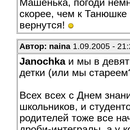
Машенька, погоди немн
скорее, чем к Танюшке
вернутся!
Автор: naina
1.09.2005 - 21
Janochka
и мы в девят
детки (или мы стареем
Всех всех с Днем знан
школьников, и студенто
родителей тоже все нач
дроби-интегралы, а у к