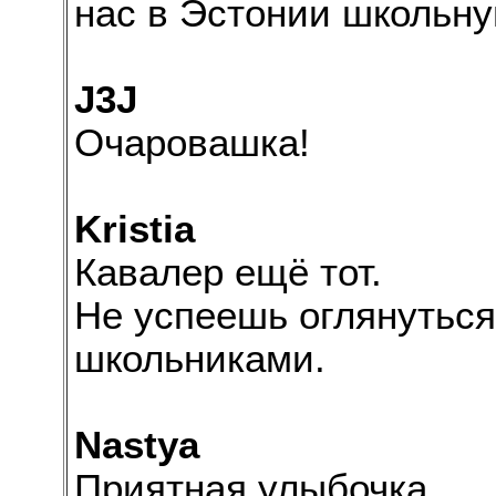
нас в Эстонии школьн
J3J
Очаровашка!
Kristia
Кавалер ещё тот.
Не успеешь оглянуться,
школьниками.
Nastya
Приятная улыбочка.