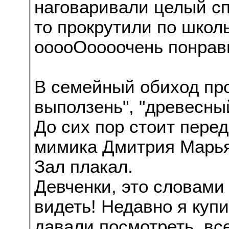
наговаривали целый сп
то прокрутили по школ
ооооОоооочень понрав
В семейный обиход пр
выползень", "древесный
До сих пор стоит пере
мимика Дмитрия Марья
Зал плакал.
Девченки, это словами 
видеть! Недавно я купи
давали посмотреть, все